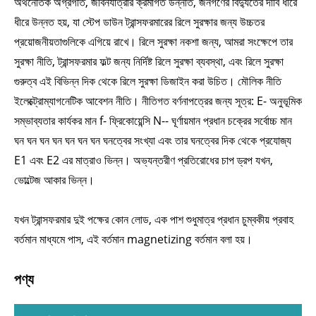
অর্থনৈতিক অগ্রগতি, জীবনযাত্রার ক্রমাগত উন্নতি, জনগণের বিদ্যুতের দাবি ধীরে
ধীরে উন্নত হয়, যা স্টেপ ডাউন ট্রান্সফরমারের রিলে সুরক্ষার জন্য উচ্চতর
প্রয়োজনীয়তাগুলিকে এগিয়ে রাখে। রিলে সুরক্ষা নকশা জন্য, আমরা সংক্ষেপে তার
সুরক্ষা নীতি, ট্রান্সফরমার ফল্ট জন্য নির্দিষ্ট রিলে সুরক্ষা ব্যবস্থা, এবং রিলে সুরক্ষা
গুরুত্ব এই বিভিন্ন দিক থেকে রিলে সুরক্ষা ডিজাইন করা উচিত। মৌলিক নীতি
ইলেক্ট্রোম্যাগনেটিক আবেশন নীতি। নীতিগত বর্ণনাপত্রের জন্য সূত্র: E- অনুভূমিক
সম্ভাব্যতার কার্যকর মান f- ফ্রিকোয়েন্সি N-- ঘূর্ণায়মান প্রধান চক্রের সর্বোচ্চ মান
ঘন ঘন ঘন ঘন ঘন ঘন ঘন ঘনত্বের সংখ্যা এবং তার ঘনত্বের দিক থেকে প্রযোজ্য
E1 এবং E2 এর মাত্রাও ভিন্ন। অভ্যন্তরীণ প্রতিরোধের চাপ ড্রপ যখন,
ভোল্টেজ আকার ভিন্ন।
যখন ট্রান্সফরমার দুই পক্ষের কোন লোড, এক পাশ শুধুমাত্র প্রধান চুম্বকীয় প্রবাহ
বর্তমান মাধ্যমে পাস, এই বর্তমান magnetizing বর্তমান বলা হয়।
পণ্য