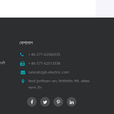
যোগাযোগ
+ 86-577-62566535
নাবলী
+ 86-577-62513338
sales@zjyb-electric.com
জিডাই ইন্ডাস্ট্রিয়াল জোন, ইউইউউইউং সিটি, জেজিয়াং
প্রদেশ, চীন