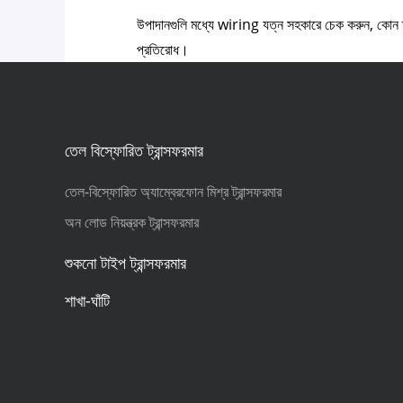
উপাদানগুলি মধ্যে wiring যত্ন সহকারে চেক করুন, কোন ত্
প্রতিরোধ।
তেল বিস্ফোরিত ট্রান্সফরমার
তেল-বিস্ফোরিত অ্যাম্বেরফোন মিশ্র ট্রান্সফরমার
অন ​​লোড নিয়ন্ত্রক ট্রান্সফরমার
শুকনো টাইপ ট্রান্সফরমার
শাখা-ঘাঁটি