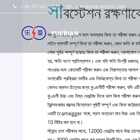
সা
+ 86-577-62566535
sales@zjyb-electric.com
বস্টেশন রক্ষণাব
অগ্ন্যুৎপাতের পৃষ্ঠতল ভাল অবস্থায় কিনা তা পরীক্ষা করুন এ
লাইন প্লাগটি সম্পূর্ণ কিনা তা পরীক্ষা করুন, কোন ক্ষতি বা ফ
লোড সুইচ সম্পূর্ণ হয়েছে কিনা তা পরীক্ষা করুন, যোগাযোগ পো
হয়, ক্ষতি অংশ প্রতিস্থাপন। এবং যদি ক্ষতি ডিগ্রী গুরু
পাওয়ার-অফ বোতামটি পরীক্ষা করুন এবং নিরাপত্তার আলাপ ব
অপারেটিং প্রক্রিয়া নমনীয় এবং নির্ভরযোগ্য কিনা তা পরীক্ষ
কোনও জ্বলন চিহ্নের জন্য কুণ্ডলীটি পরীক্ষা করুন, যদি এ
কুণ্ডলী উচ্চ এবং নিম্ন ভোল্টেজ দিকে ভাল কিনা পরীক্ষা কর
ট্রান্সফরমার বাক্সের বিস্ফোরণ পৃষ্ঠটি সম্পূর্ণ এবং কিনা কঠো
একটি tramegger সঙ্গে, স্থল অন্তরণ মান উচ্চ এবং নিম্ন
10 মিটার কম হবে না।
স্ট্যান্ড চাপ পরীক্ষার সাথে, 12000 ভোল্টের সাথে উচ্চ চাপ
হয়। 3000 ভোল্টের সাথে কম চাপের দিকটি দিন, এবং এক মিন