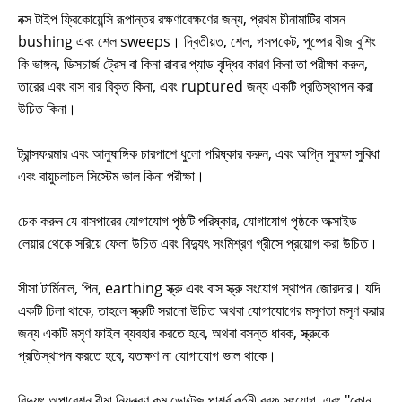
বক্স টাইপ ফ্রিকোয়েন্সি রূপান্তর রক্ষণাবেক্ষণের জন্য, প্রথম চীনামাটির বাসন
bushing এবং শেল sweeps। দ্বিতীয়ত, শেল, গসপকেট, পুষ্পের বীজ বুশিং
কি ভাঙ্গন, ডিসচার্জ ট্রেস বা কিনা রাবার প্যাড বৃদ্ধির কারণ কিনা তা পরীক্ষা করুন,
তারের এবং বাস বার বিকৃত কিনা, এবং ruptured জন্য একটি প্রতিস্থাপন করা
উচিত কিনা।
ট্রান্সফরমার এবং আনুষাঙ্গিক চারপাশে ধুলো পরিষ্কার করুন, এবং অগ্নি সুরক্ষা সুবিধা
এবং বায়ুচলাচল সিস্টেম ভাল কিনা পরীক্ষা।
চেক করুন যে বাসপারের যোগাযোগ পৃষ্ঠটি পরিষ্কার, যোগাযোগ পৃষ্ঠকে অক্সাইড
লেয়ার থেকে সরিয়ে ফেলা উচিত এবং বিদ্যুৎ সংমিশ্রণ গ্রীসে প্রয়োগ করা উচিত।
সীসা টার্মিনাল, পিন, earthing স্ক্রু এবং বাস স্ক্রু সংযোগ স্থাপন জোরদার। যদি
একটি ঢিলা থাকে, তাহলে স্ক্রুটি সরানো উচিত অথবা যোগাযোগের মসৃণতা মসৃণ করার
জন্য একটি মসৃণ ফাইল ব্যবহার করতে হবে, অথবা বসন্ত ধাবক, স্ক্রুকে
প্রতিস্থাপন করতে হবে, যতক্ষণ না যোগাযোগ ভাল থাকে।
বিদ্যুৎ অপারেশন বীমা নিয়ন্ত্রণ কম ভোল্টেজ পার্শ্ব বর্তনী বরফ সংযোগ, এবং "কোন