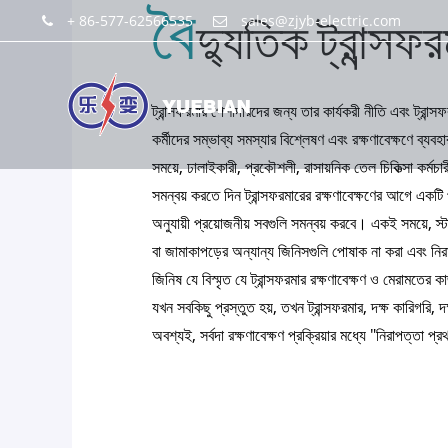
বৈ
+ 86-577-62566535
sales@zjyb-electric.com
দ্যুতিক ট্রান্সফর
ট্রান্সফরমার পেশাদারদের জন্য তার কার্যকরী নীতি এবং ট্
কর্মীদের সম্ভাব্য সমস্যার বিশ্লেষণ এবং রক্ষণাবেক্ষণে ব্
সময়ে, ঢালাইকারী, প্রকৌশলী, রাসায়নিক তেল চিকিত্সা কর্
সমন্বয় করতে দিন ট্রান্সফরমারের রক্ষণাবেক্ষণের আগে একটি
অনুযায়ী প্রয়োজনীয় সবগুলি সমন্বয় করবে। একই সময়ে, স
বা জামাকাপড়ের অন্যান্য জিনিসগুলি পোষাক না করা এবং নি
জিনিষ যে বিস্মৃত যে ট্রান্সফরমার রক্ষণাবেক্ষণ ও মেরামতের
যখন সবকিছু প্রস্তুত হয়, তখন ট্রান্সফরমার, দক্ষ কারিগরি,
অবশ্যই, সর্বদা রক্ষণাবেক্ষণ প্রক্রিয়ার মধ্যে "নিরাপত্তা প্