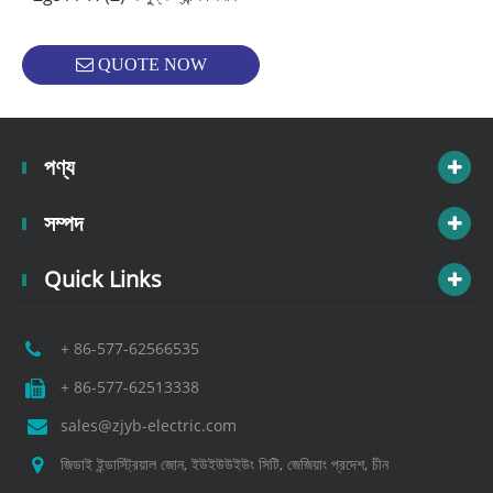
QUOTE NOW
পণ্য
সম্পদ
Quick Links
+ 86-577-62566535
+ 86-577-62513338
sales@zjyb-electric.com
জিডাই ইন্ডাস্ট্রিয়াল জোন, ইউইউউইউং সিটি, জেজিয়াং প্রদেশ, চীন